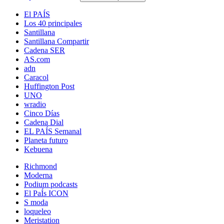
El PAÍS
Los 40 principales
Santillana
Santillana Compartir
Cadena SER
AS.com
adn
Caracol
Huffington Post
UNO
wradio
Cinco Días
Cadena Dial
EL PAÍS Semanal
Planeta futuro
Kebuena
Richmond
Moderna
Podium podcasts
El PaÍs ICON
S moda
loqueleo
Meristation