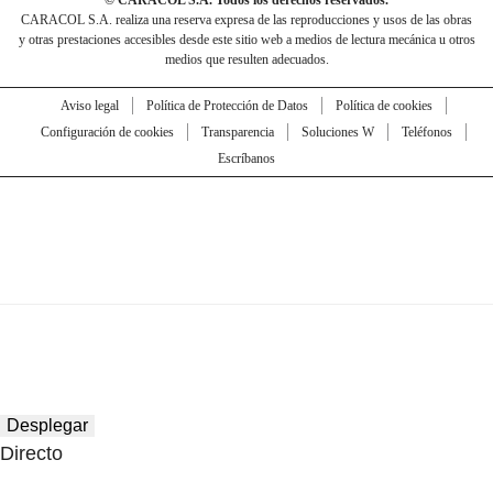
© CARACOL S.A. Todos los derechos reservados.
CARACOL S.A. realiza una reserva expresa de las reproducciones y usos de las obras
y otras prestaciones accesibles desde este sitio web a medios de lectura mecánica u otros
medios que resulten adecuados.
Aviso legal
Política de Protección de Datos
Política de cookies
Configuración de cookies
Transparencia
Soluciones W
Teléfonos
Escríbanos
Desplegar
Directo