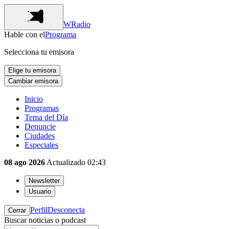
WRadio
Hable con el
Programa
Selecciona tu emisora
Elige tu emisora
Cambiar emisora
Inicio
Programas
Tema del Día
Denuncie
Ciudades
Especiales
08 ago 2026
Actualizado
02:43
Newsletter
Usuario
Perfil
Desconecta
Cerrar
Buscar noticias o podcast