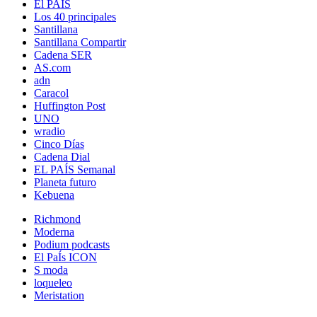
El PAÍS
Los 40 principales
Santillana
Santillana Compartir
Cadena SER
AS.com
adn
Caracol
Huffington Post
UNO
wradio
Cinco Días
Cadena Dial
EL PAÍS Semanal
Planeta futuro
Kebuena
Richmond
Moderna
Podium podcasts
El PaÍs ICON
S moda
loqueleo
Meristation