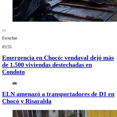
Escuchar
05:55
Emergencia en Chocó: vendaval dejó más
de 1.500 viviendas destechadas en
Condoto
ELN amenazó a transportadores de D1 en
Chocó y Risaralda