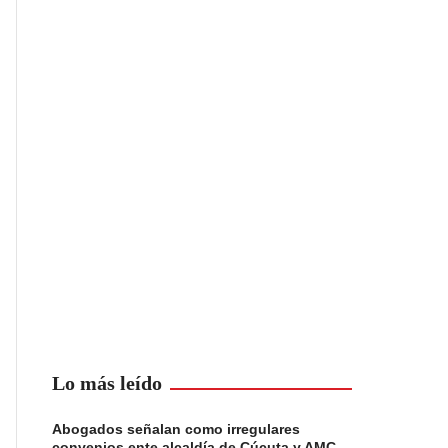
Lo más leído
Abogados señalan como irregulares
convenios ente alcaldía de Cúcuta y AMC