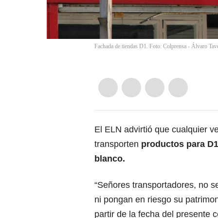
Fachada de tiendas D1. Foto: Colprensa - Álvaro Tav
El ELN advirtió que cualquier v
transporten
productos para D1
blanco.
“Señores transportadores, no s
ni pongan en riesgo su patrimo
partir de la fecha del presente