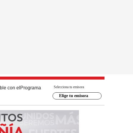
Selecciona tu emisora
ble con el
Programa
Elige tu emisora