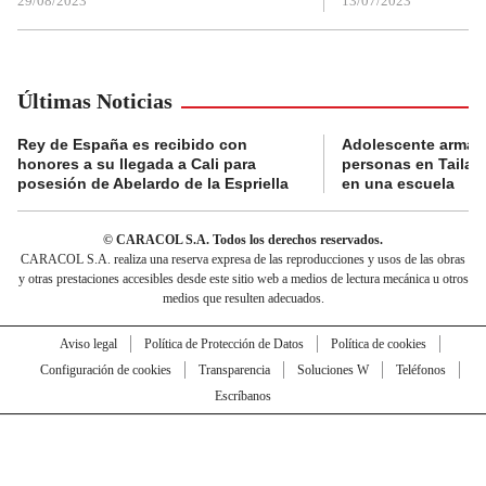
29/08/2023
13/07/2023
Últimas Noticias
Rey de España es recibido con
Adolescente armad
honores a su llegada a Cali para
personas en Tailand
posesión de Abelardo de la Espriella
en una escuela
© CARACOL S.A. Todos los derechos reservados.
CARACOL S.A. realiza una reserva expresa de las reproducciones y usos de las obras
y otras prestaciones accesibles desde este sitio web a medios de lectura mecánica u otros
medios que resulten adecuados.
Aviso legal
Política de Protección de Datos
Política de cookies
Configuración de cookies
Transparencia
Soluciones W
Teléfonos
Escríbanos