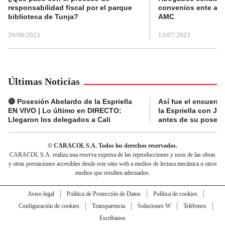
responsabilidad fiscal por el parque
convenios ente alc
biblioteca de Tunja?
AMC
29/08/2023
13/07/2023
Últimas Noticias
🔴 Posesión Abelardo de la Espriella
Así fue el encuentr
EN VIVO | Lo último en DIRECTO:
la Espriella con Jav
Llegaron los delegados a Cali
antes de su posesi
© CARACOL S.A. Todos los derechos reservados.
CARACOL S.A. realiza una reserva expresa de las reproducciones y usos de las obras
y otras prestaciones accesibles desde este sitio web a medios de lectura mecánica u otros
medios que resulten adecuados.
Aviso legal
Política de Protección de Datos
Política de cookies
Configuración de cookies
Transparencia
Soluciones W
Teléfonos
Escríbanos