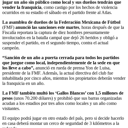
jugar un año sin público como local y sus dueños tendrán que
vender la franquicia
, como castigo por los hechos de violencia
ocurridos en su estadio el sábado en el partido frente al Atlas.
La asamblea de dueños de la Federación Mexicana de Fútbol
(FMF)
anunció las sanciones este martes
, horas después de que la
Fiscalía reportara la captura de diez hombres presuntamente
involucrados en la batalla campal que dejó 26 heridos y obligó a
suspender el partido, en el segundo tiempo, contra el actual
campeón.
“Sanción de un año a puerta cerrada para todos los partidos
que juegue como local, independientemente de la sede en que
los lleve a cabo”,
anunció en rueda de prensa Yon de Luisa,
presidente de la FMF. Además, la actual directiva del club fue
inhabilitada por cinco años, mientras los propietarios deberán vender
la franquicia en un año.
La FMF también multó los ‘Gallos Blancos’ con 1,5 millones de
pesos
(unos 70.200 dólares) y prohibió que sus barras organizadas
acudan a los estadios por tres años como locales y un año como
visitantes.
El equipo podrá jugar en otro estado del país, pero si decide hacerlo
en casa deberá montar un cerco de seguridad de 3 kilómetros a la