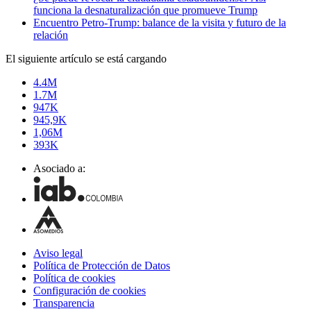
funciona la desnaturalización que promueve Trump
Encuentro Petro-Trump: balance de la visita y futuro de la
relación
El siguiente artículo se está cargando
4.4M
1.7M
947K
945,9K
1,06M
393K
Asociado a:
Aviso legal
Política de Protección de Datos
Política de cookies
Configuración de cookies
Transparencia