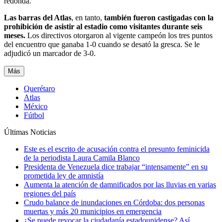
redonda.
Las barras del Atlas
, en tanto,
también fueron castigadas con la
prohibición de asistir al estadio como visitantes durante seis
meses.
Los directivos otorgaron al vigente campeón los tres puntos
del encuentro que ganaba 1-0 cuando se desató la gresca. Se le
adjudicó un marcador de 3-0.
Más
Querétaro
Atlas
México
Fútbol
Últimas Noticias
Este es el escrito de acusación contra el presunto feminicida
de la periodista Laura Camila Blanco
Presidenta de Venezuela dice trabajar “intensamente” en su
prometida ley de amnistía
Aumenta la atención de damnificados por las lluvias en varias
regiones del país
Crudo balance de inundaciones en Córdoba: dos personas
muertas y más 20 municipios en emergencia
¿Se puede revocar la ciudadanía estadounidense? Así