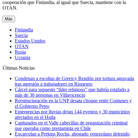
cooperación que Finlandia, al igual que Suecia, mantiene con la
OTAN.
Más
Finlandia
Suecia
Estados Unidos
OTAN
Rusia
Ucrania
Últimas Noticias
Condenan a escoltas de Greeicy Rendón por tortura agravada
tras agresión a trabajadores en Rionegro
Cárcel para supuesto “líder religioso” que habría estafado a
más de 30 personas en Villavicencio
Reestructuración en la UNP desata choque entre Comunes y
el Gobierno Petro
Emergencias por lluvias dejan 144 eventos y 30 municipios
afectados en el Huila
Capturados en el Valle cabecillas de organización criminal
que operaba como prestamista en Chile
Excarcelan a Perkins Rocha, abogado venezolano detenido