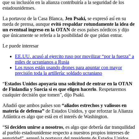
que su inclusión en la alianza contribuiría a la seguridad de los
estadounidenses.
La portavoz de la Casa Blanca,
Jen Psaki,
se expresó así en su
rueda de prensa, aunque
evitó respaldar rotundamente la idea de
un eventual ingreso en la OTAN
de esos países nórdicos y dijo
que únicamente se refería a la posibilidad de que pidan entrar.
Le puede interesar
EE.UU. acusó al ejercito ruso por movilizar “por la fuerza” a
miles de ucranianos a Rusia
Los rusos están usando drones para apuntar con mayor
precisión toda la artillería: soldado ucraniano
“
Estados Unidos apoyaría una solicitud de entrar en la OTAN
de Finlandia y Suecia si es que eligen hacerlo
. Respetaremos
cualquier decisión que tomen”, dijo Psaki.
Añadió que ambos países son
“aliados estrechos y valiosos en
materia de defensa”
de Estados Unidos, y que reforzar la Alianza
Atlántica es algo que está en el interés de Washington.
“
Si deciden unirse a nosotros
, es algo que debería dar tranquilidad
al pueblo estadounidense respecto a nuestros propios intereses de
seguridad”, agregó la portavoz del presidente de Estados Unidos,