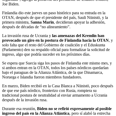
Joe Biden.
Finlandia dio este jueves un paso histórico para su entrada en la
OTAN, después de que el presidente del país, Sauli Niinistö, y la
primera ministra,
Sanna Marin
, decidieran apoyar la adhesión,
después de décadas de “no alineamiento”.
La invasión rusa de Ucrania y
las amenazas del Kremlin han
provocado un giro en la postura de Finlandia hacia la OTAN
, y
solo falta que el resto del Gobierno de coalición y el Eduskunta
(Parlamento) den su respaldo oficial para formalizar la solicitud de
ingreso, algo que podría suceder en los próximos días.
Se espera que Suecia siga los pasos de Finlandia este mismo mes, y
si ambos entran en la OTAN, todos los países nórdicos quedarían
bajo el paraguas de la Alianza Atlántica, de la que Dinamarca,
Noruega e Islandia fueron miembros fundadores.
En marzo, Biden recibió en la Casa Blanca a Niinistö, poco después
de que ese país nórdico, fronterizo con Rusia, rompiera su
tradicional postura de neutralidad al enviar armamento a Ucrania
después de la invasión rusa.
Durante esa reunión,
Biden no se refirió expresamente al posible
ingreso del país en la Alianza Atlántica
, pero sí alabó la estrecha