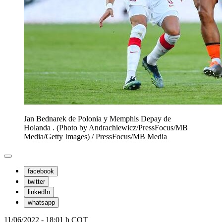
Jan Bednarek de Polonia y Memphis Depay de
Holanda . (Photo by Andrachiewicz/PressFocus/MB
Media/Getty Images)
/
PressFocus/MB Media
facebook
twitter
linkedIn
whatsapp
11/06/2022 - 18:01 h COT