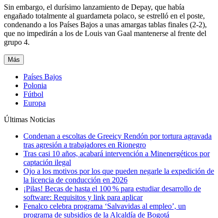
Sin embargo, el durísimo lanzamiento de Depay, que había
engañado totalmente al guardameta polaco, se estrelló en el poste,
condenando a los Países Bajos a unas amargas tablas finales (2-2),
que no impedirán a los de Louis van Gaal mantenerse al frente del
grupo 4.
Más
Países Bajos
Polonia
Fútbol
Europa
Últimas Noticias
Condenan a escoltas de Greeicy Rendón por tortura agravada
tras agresión a trabajadores en Rionegro
Tras casi 10 años, acabará intervención a Minenergéticos por
captación ilegal
Ojo a los motivos por los que pueden negarle la expedición de
la licencia de conducción en 2026
¡Pilas! Becas de hasta el 100 % para estudiar desarrollo de
software: Requisitos y link para aplicar
Fenalco celebra programa ‘Salvavidas al empleo’, un
programa de subsidios de la Alcaldía de Bogotá