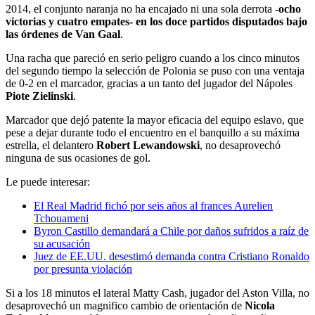
2014, el conjunto naranja no ha encajado ni una sola derrota -
ocho
victorias y cuatro empates- en los doce partidos disputados bajo
las órdenes de Van Gaal
.
Una racha que pareció en serio peligro cuando a los cinco minutos
del segundo tiempo la selección de Polonia se puso con una ventaja
de 0-2 en el marcador, gracias a un tanto del jugador del Nápoles
Piote Zielinski
.
Marcador que dejó patente la mayor eficacia del equipo eslavo, que
pese a dejar durante todo el encuentro en el banquillo a su máxima
estrella, el delantero
Robert Lewandowski
, no desaprovechó
ninguna de sus ocasiones de gol.
Le puede interesar:
El Real Madrid fichó por seis años al frances Aurelien
Tchouameni
Byron Castillo demandará a Chile por daños sufridos a raíz de
su acusación
Juez de EE.UU. desestimó demanda contra Cristiano Ronaldo
por presunta violación
Si a los 18 minutos el lateral Matty Cash, jugador del Aston Villa, no
desaprovechó un magnifico cambio de orientación de
Nicola