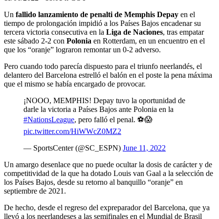
Un
fallido lanzamiento de penalti de Memphis Depay
en el
tiempo de prolongación impidió a los Países Bajos encadenar su
tercera victoria consecutiva en la
Liga de Naciones
, tras empatar
este sábado 2-2 con
Polonia
en Rotterdam, en un encuentro en el
que los “oranje” lograron remontar un 0-2 adverso.
Pero cuando todo parecía dispuesto para el triunfo neerlandés, el
delantero del Barcelona estrelló el balón en el poste la pena máxima
que el mismo se había encargado de provocar.
¡NOOO, MEMPHIS! Depay tuvo la oportunidad de
darle la victoria a Países Bajos ante Polonia en la
#NationsLeague
, pero falló el penal. ⚽😱
pic.twitter.com/HiWWcZ0MZ2
— SportsCenter (@SC_ESPN)
June 11, 2022
Un amargo desenlace que no puede ocultar la dosis de carácter y de
competitividad de la que ha dotado Louis van Gaal a la selección de
los Países Bajos, desde su retorno al banquillo “oranje” en
septiembre de 2021.
De hecho, desde el regreso del expreparador del Barcelona, que ya
llevó a los neerlandeses a las semifinales en el Mundial de Brasil