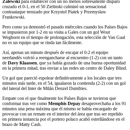
Zalewski
para establecer con un no menos sobresaliente disparo
cruzado el 0-1, en el 50 Zielinski culminó un sensacional
contraataque trenzado por Krzystof Piatek y Przemyslaw
Frankowski.
Pero como ya demostró el pasado miércoles cuando los Países Bajos
se impusieron por 1-2 en su visita a Gales con un gol Wout
Weghorst en el tiempo de prolongación, esta selección de Van Gaal
no es un equipo que se rinda tan fácilmente.
Así, apenas un minuto después de encajar el 0-2 el equipo
neerlandés volvió a reengancharse al encuentro (1-2) con un tanto
de
Davy Klaassen
, que ya había gozado de una buena oportunidad
en la primera mitad, tras enviar a las redes un centro de Daley Blind.
Un gol que pareció espolear definitivamente a los locales que tres
minutos más tarde, en el 54, igualaron la contienda (2-2) con un gol
del lateral del Inter de Milán Denzel Dumfries.
Empate con el que finalmente los Países Bajos se tuvieron que
conformar tras ver como
Memphis Depay
desaprovechaba a los 91
minutos una pena máxima que él mismo se había encargado de
provocar con un remate en el interior del área que tras ser repelido
en primera instancia por el portero polaco acabó estrellándose en el
brazo de Matty Cash.