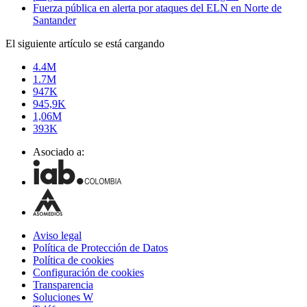
Fuerza pública en alerta por ataques del ELN en Norte de
Santander
El siguiente artículo se está cargando
4.4M
1.7M
947K
945,9K
1,06M
393K
Asociado a:
Aviso legal
Política de Protección de Datos
Política de cookies
Configuración de cookies
Transparencia
Soluciones W