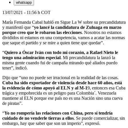
whatsapp
13/07/2021 - 11:56 h COT
María Fernanda Cabal habló en Sigue La W sobre su precandidatura
y manifestó que “
yo lancé la candidatura de Zuluaga en marzo
porque creo que le robaron las elecciones
. Nosotros no estamos
divididos ni estamos en una competencia, vamos a acatar las normas
que saque el partido y se mire a quien tiene que quedar”.
“
Quiero a Óscar Iván con todo mi corazón, a Rafael Nieto le
tengo una admiración especial
. Mi precandidatura la lanzó la
misma gente cuando fui de campaña mirando qué aliados puedo
tener”, indicó.
Dijo que “uno no puede ser irracional en la realidad de las cosas.
Cuba ha sido exportador de violencia desde hace 60 años, está
la evidencia de cómo apoyó al ELN y al M-1
9, entonces esa Cuba
trágica y empobrecida es un peligro para Colombia´. Venezuela
mantiene al ELN porque ese país no es una Nación sino una cueva
de piratas”.
“
Yo no rompería las relaciones con China, pero sí tendría
cuidado de no venderle tierras a ellos
. Se puede comercializar, sin
embargo, hay que saber que son un imperio”, expresó.