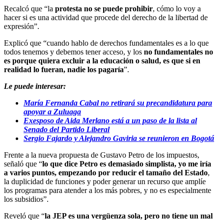
Recalcó que “la
protesta no se puede prohibir
, cómo lo voy a
hacer si es una actividad que procede del derecho de la libertad de
expresión”.
Explicó que “cuando hablo de derechos fundamentales es a lo que
todos tenemos y debemos tener acceso, y los
no fundamentales no
es porque quiera excluir a la educación o salud, es que si en
realidad lo fueran, nadie los
pagaría
”.
Le puede interesar:
María Fernanda Cabal no retirará su precandidatura para
apoyar a Zuluaga
Exesposo de Aida Merlano está a un paso de la lista al
Senado del Partido Liberal
Sergio Fajardo y Alejandro Gaviria se reunieron en Bogotá
Frente a la nueva propuesta de Gustavo Petro de los impuestos,
señaló que “
lo que dice Petro es demasiado simplista, yo me iría
a varios puntos, empezando por reducir el tamaño del Estado
,
la duplicidad de funciones y poder generar un recurso que amplíe
los programas para atender a los más pobres, y no es especialmente
los subsidios”.
Reveló que “
la JEP es una vergüenza sola, pero no tiene un mal