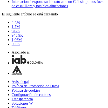
Internacional expone su liderato ante un Cali sin puntos fuera
de casa: Hora y posibles alineaciones
El siguiente artículo se está cargando
4.4M
1.7M
947K
945,9K
1,06M
393K
Asociado a:
Aviso legal
Política de Protección de Datos
Política de cookies
Configuración de cookies
Transparencia
Soluciones W
Teléfonos