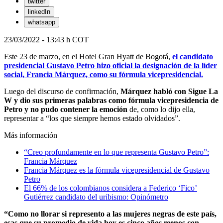
twitter
linkedIn
whatsapp
23/03/2022 - 13:43 h COT
Este 23 de marzo, en el Hotel Gran Hyatt de Bogotá,
el candidato
presidencial Gustavo Petro hizo oficial la designación de la líder
social, Francia Márquez, como su fórmula vicepresidencial.
Luego del discurso de confirmación,
Márquez habló con Sigue La
W y dio sus primeras palabras como fórmula vicepresidencia de
Petro y no pudo contener la emoción
de, como lo dijo ella,
representar a “los que siempre hemos estado olvidados”.
Más información
“Creo profundamente en lo que representa Gustavo Petro”:
Francia Márquez
Francia Márquez es la fórmula vicepresidencial de Gustavo
Petro
El 66% de los colombianos considera a Federico ‘Fico’
Gutiérrez candidato del uribismo: Opinómetro
“Como no llorar si represento a las mujeres negras de este país,
esas que su promedio de vida hoy es cinco años menos con