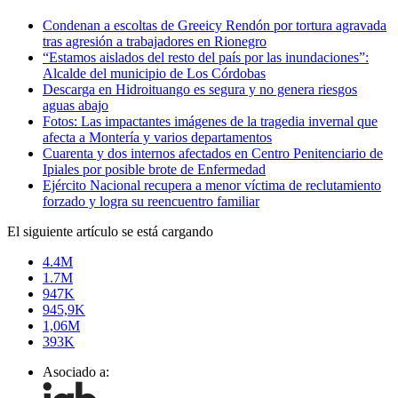
Condenan a escoltas de Greeicy Rendón por tortura agravada
tras agresión a trabajadores en Rionegro
“Estamos aislados del resto del país por las inundaciones”:
Alcalde del municipio de Los Córdobas
Descarga en Hidroituango es segura y no genera riesgos
aguas abajo
Fotos: Las impactantes imágenes de la tragedia invernal que
afecta a Montería y varios departamentos
Cuarenta y dos internos afectados en Centro Penitenciario de
Ipiales por posible brote de Enfermedad
Ejército Nacional recupera a menor víctima de reclutamiento
forzado y logra su reencuentro familiar
El siguiente artículo se está cargando
4.4M
1.7M
947K
945,9K
1,06M
393K
Asociado a: