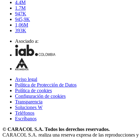
4.4M
1.7M
947K
945,9K
1,06M
393K
Asociado a:
Aviso legal
Política de Protección de Datos
Política de cookies
Configuración de cookies
Transparencia
Soluciones W
Teléfonos
Escríbanos
© CARACOL S.A. Todos los derechos reservados.
CARACOL S.A. realiza una reserva expresa de las reproducciones y uso