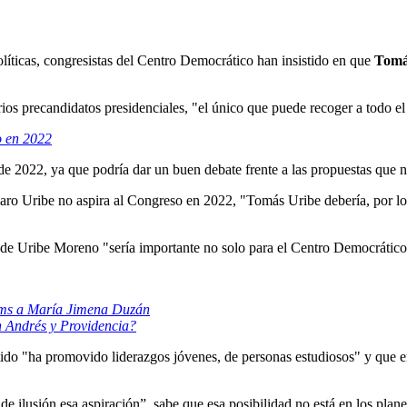
líticas, congresistas del Centro Democrático han insistido en que
Tomás
os precandidatos presidenciales, "el único que puede recoger a todo el 
o en 2022
 de 2022, ya que podría dar un buen debate frente a las propuestas que 
aro Uribe no aspira al Congreso en 2022, "Tomás Uribe debería, por lo
de Uribe Moreno "sería importante no solo para el Centro Democrático, 
ams a María Jimena Duzán
n Andrés y Providencia?
tido "ha promovido liderazgos jóvenes, de personas estudiosos" y que e
de ilusión esa aspiración”, sabe que esa posibilidad no está en los pla