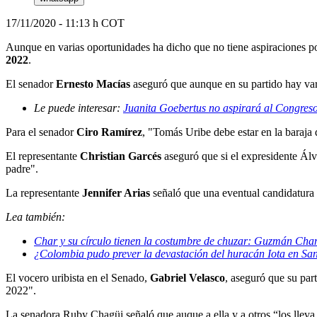
17/11/2020 - 11:13 h COT
Aunque en varias oportunidades ha dicho que no tiene aspiraciones po
2022
.
El senador
Ernesto Macías
aseguró que aunque en su partido hay vari
Le puede interesar:
Juanita Goebertus no aspirará al Congres
Para el senador
Ciro Ramírez
, "Tomás Uribe debe estar en la baraja
El representante
Christian Garcés
aseguró que si el expresidente Álv
padre".
La representante
Jennifer Arias
señaló que una eventual candidatura 
Lea también:
Char y su círculo tienen la costumbre de chuzar: Guzmán Ch
¿Colombia pudo prever la devastación del huracán Iota en Sa
El vocero uribista en el Senado,
Gabriel Velasco
, aseguró que su par
2022".
La senadora Ruby Chagüi señaló que auque a ella y a otros “los lleva 