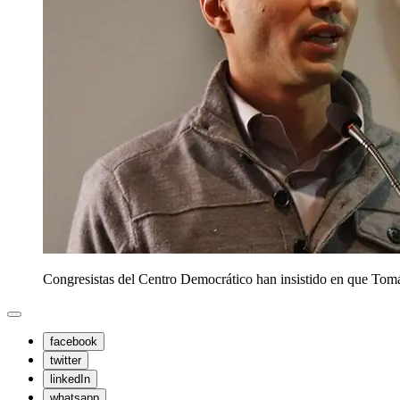
Congresistas del Centro Democrático han insistido en que To
facebook
twitter
linkedIn
whatsapp