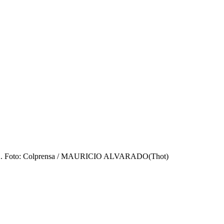
 de 2022. Foto: Colprensa / MAURICIO ALVARADO
(
Thot
)