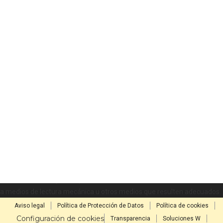
calentamiento
© CARACOL S.A. Todos los derechos reservados.
CARACOL S.A. realiza una reserva expresa de las reproducciones y
usos de las obras y otras prestaciones accesibles desde este sitio web
a medios de lectura mecánica u otros medios que resulten adecuados.
Aviso legal
Política de Protección de Datos
Política de cookies
Configuración de cookies
Transparencia
Soluciones W