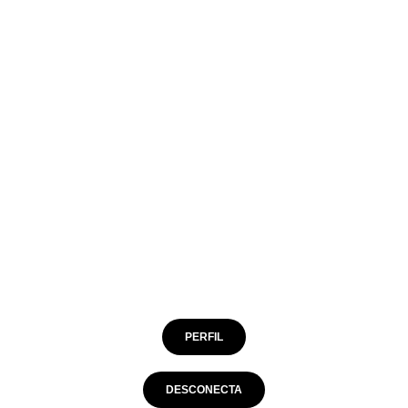
manga) ha recibido una falta en la zona
oradas).
Bucaramanga, entra al campo Gleyfer Medina
 Bucaramanga, entra al campo Jhon Vásquez
PERFIL
DESCONECTA