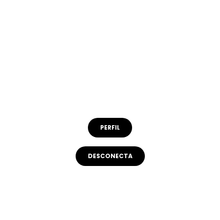
 entrenador Ivan Juric: Fue su segundo equipo del 2025
|
10 NOV 2025
-
15:44
COT
PERFIL
DESCONECTA
rá varías semanas fuera tras lesión en Champions League
7
COT