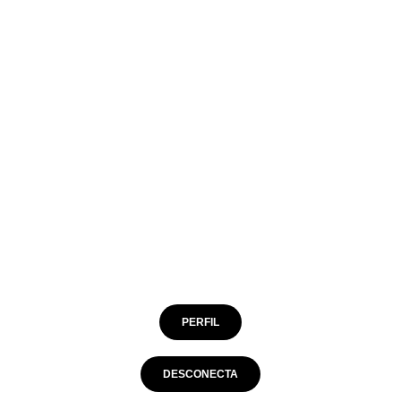
Tolima
73'
11
Gonzalo
69'
74'
60'
Lencina
60'
18
23
25
n
Kevin
Alex
ra
Pérez
Castro
Andrés
Arroyo
80
15
Brayan
Juan
Rovira
Pablo
Nieto
78'
20
71
17
3
r
Junior
Cristian
o
Hernández
Arrieta
PERFIL
Marlon
Julián
Torres
Quiñónes
DESCONECTA
22