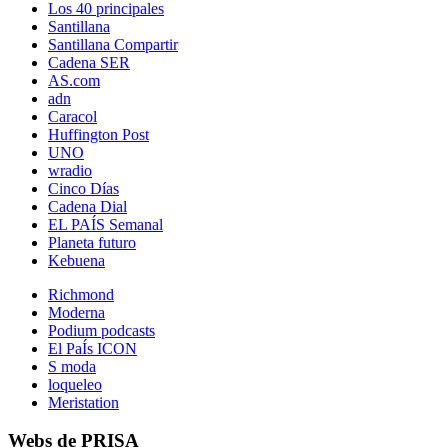
Los 40 principales
Santillana
Santillana Compartir
Cadena SER
AS.com
adn
Caracol
Huffington Post
UNO
wradio
Cinco Días
Cadena Dial
EL PAÍS Semanal
Planeta futuro
Kebuena
Richmond
Moderna
Podium podcasts
El PaÍs ICON
S moda
loqueleo
Meristation
Webs de PRISA