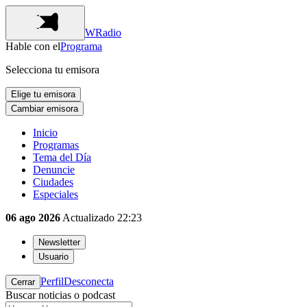
WRadio
Hable con el
Programa
Selecciona tu emisora
Elige tu emisora
Cambiar emisora
Inicio
Programas
Tema del Día
Denuncie
Ciudades
Especiales
06 ago 2026
Actualizado
22:23
Newsletter
Usuario
Perfil
Desconecta
Cerrar
Buscar noticias o podcast