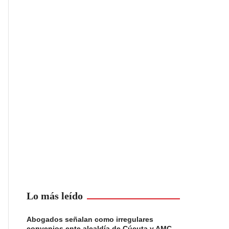
Lo más leído
Abogados señalan como irregulares
convenios ente alcaldía de Cúcuta y AMC