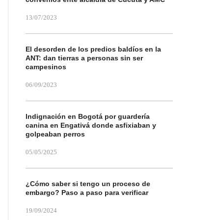
13/07/2023
El desorden de los predios baldíos en la
ANT: dan tierras a personas sin ser
campesinos
06/09/2023
Indignación en Bogotá por guardería
canina en Engativá donde asfixiaban y
golpeaban perros
05/05/2025
¿Cómo saber si tengo un proceso de
embargo? Paso a paso para verificar
19/09/2024