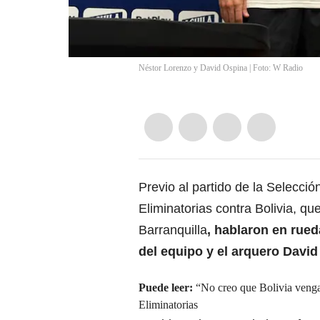
Néstor Lorenzo y David Ospina | Foto: W Radio
Previo al partido de la Selecci
Eliminatorias contra Bolivia, q
Barranquilla
, hablaron en rue
del equipo
y el arquero David
Puede leer:
“No creo que Bolivia venga
Eliminatorias