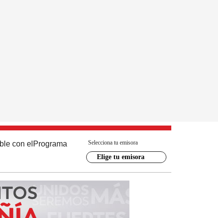
Selecciona tu emisora
ble con el
Programa
Elige tu emisora