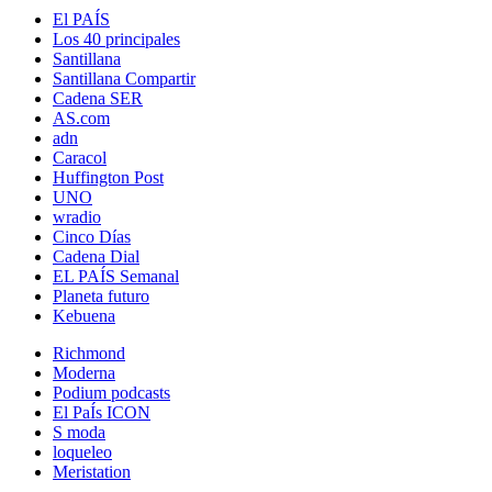
El PAÍS
Los 40 principales
Santillana
Santillana Compartir
Cadena SER
AS.com
adn
Caracol
Huffington Post
UNO
wradio
Cinco Días
Cadena Dial
EL PAÍS Semanal
Planeta futuro
Kebuena
Richmond
Moderna
Podium podcasts
El PaÍs ICON
S moda
loqueleo
Meristation