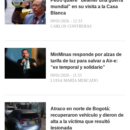
Petro quiere “detener una guerra
mundial” en su visita a la Casa
Blanca
09/01/2026 - 12:33
CARLOS CONTRERAS
MinMinas responde por alzas de
tarifa de luz para salvar a Air-e:
“es temporal y solidario”
09/01/2026 - 11:55
LUISA MARÍA MERCADO
Atraco en norte de Bogotá:
recuperaron vehículo y dieron de
alta a la víctima que resultó
lesionada