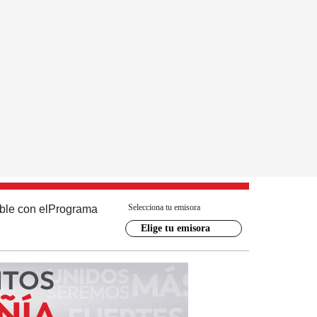
Selecciona tu emisora
ble con el
Programa
Elige tu emisora