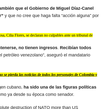
ambién que el Gobierno de Miguel Díaz-Canel
r”
y que no cree que haga falta “acción alguna” por
a, Cilia Flores, se declaran no culpables ante un tribunal de
enerse, no tienen ingresos
.
Recibían todos
el petróleo venezolano”, aseguró el mandatario
 se pierda las noticias de todos los personajes de Colombia y
igen cubano,
ha sido una de las figuras políticas
ismo ya desde su época como senador.
solute destruction of NATO more than US