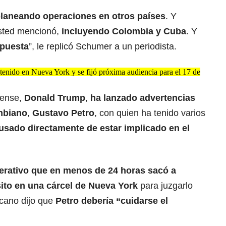
planeando operaciones en otros países
. Y
sted mencionó,
incluyendo Colombia y Cuba
. Y
puesta
”, le replicó Schumer a un periodista.
enido en Nueva York y se fijó próxima audiencia para el 17 de
dense,
Donald Trump
,
ha lanzado advertencias
mbiano
,
Gustavo Petro
, con quien ha tenido varios
usado directamente de estar implicado en el
perativo que en menos de 24 horas sacó a
ito en una cárcel de Nueva York
para juzgarlo
icano dijo que
Petro debería “cuidarse el