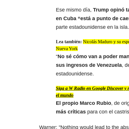
Ese mismo día,
Trump opinó t
en Cuba “está a punto de cae
parte estadounidense en la isla.
Lea también:
Nicolás Maduro y su espos
Nueva York
“
No sé cómo van a poder mant
sus ingresos de Venezuela
, d
estadounidense.
Siga a W Radio en Google Discover y no
el mundo
El propio Marco Rubio
, de or
más críticas
para con el castr
Warner: "Nothing would lead to the ab