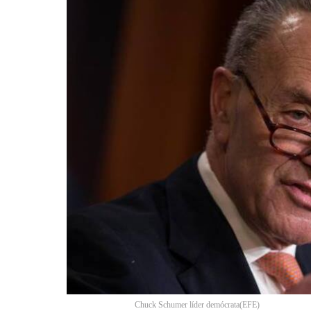
Chuck Schumer líder demócrata
(
EFE
)