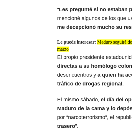
“
Les pregunté si no estaban 
mencioné algunos de los que u
me decepcionó mucho su res
Le puede interesar:
Maduro seguirá det
marzo
El propio presidente estadouni
directas a su homólogo colo
desencuentros y
a quien ha ac
tráfico de drogas regional
.
El mismo sábado,
el día del o
Maduro de la cama y lo depós
por “narcoterrorismo”, el republ
trasero
”.