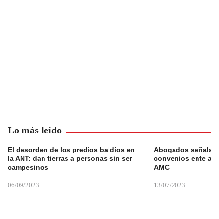
Lo más leído
El desorden de los predios baldíos en
Abogados señalan 
la ANT: dan tierras a personas sin ser
convenios ente alc
campesinos
AMC
06/09/2023
13/07/2023