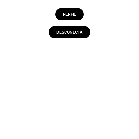
TAS COMETIDAS
PERFIL
7
15
DESCONECTA
DAS DE POSESIÓN
127
127
CIONES DE POSESIÓN
44
49
ERAS DE JUEGO
0
6
REMATES
TRO
DENTRO
FUERA