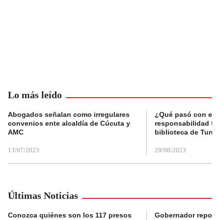
Lo más leído
Abogados señalan como irregulares
¿Qué pasó con el 
convenios ente alcaldía de Cúcuta y
responsabilidad fis
AMC
biblioteca de Tunja
13/07/2023
29/08/2023
Últimas Noticias
Conozca quiénes son los 117 presos
Gobernador reporta