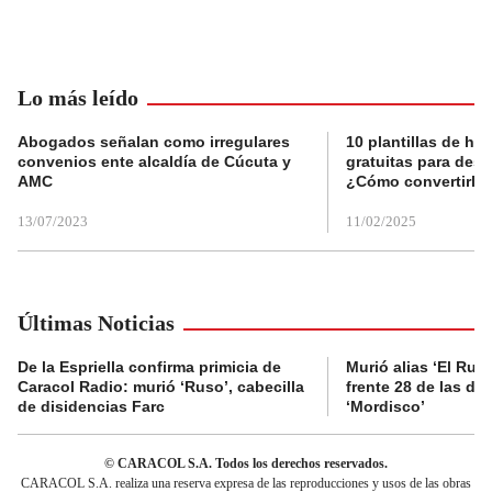
Lo más leído
Abogados señalan como irregulares
10 plantillas de hoj
convenios ente alcaldía de Cúcuta y
gratuitas para des
AMC
¿Cómo convertirla
13/07/2023
11/02/2025
Últimas Noticias
De la Espriella confirma primicia de
Murió alias ‘El Ruso
Caracol Radio: murió ‘Ruso’, cabecilla
frente 28 de las di
de disidencias Farc
‘Mordisco’
© CARACOL S.A. Todos los derechos reservados.
CARACOL S.A. realiza una reserva expresa de las reproducciones y usos de las obras