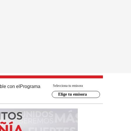
Selecciona tu emisora
ble con el
Programa
Elige tu emisora