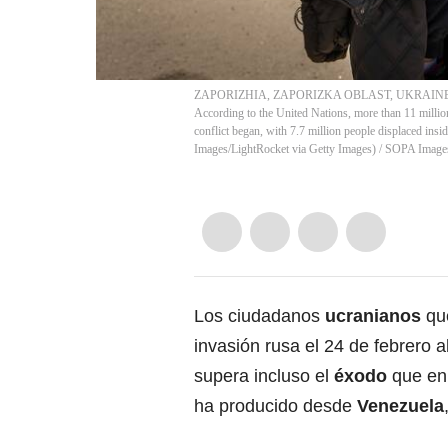
ZAPORIZHIA, ZAPORIZKA OBLAST, UKRAINE - 2022/0
According to the United Nations, more than 11 million
conflict began, with 7.7 million people displaced i
Images/LightRocket via Getty Images)
/
SOPA Image
Los ciudadanos
ucranianos
qu
invasión rusa el 24 de febrero a
supera incluso el
éxodo
que en 
ha producido desde
Venezuela