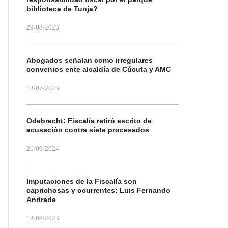
biblioteca de Tunja?
29/08/2023
Abogados señalan como irregulares
convenios ente alcaldía de Cúcuta y AMC
13/07/2023
Odebrecht: Fiscalía retiró escrito de
acusación contra siete procesados
26/09/2024
Imputaciones de la Fiscalía son
caprichosas y ocurrentes: Luis Fernando
Andrade
18/08/2023