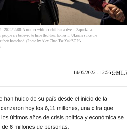
5/08: A mother with her children arrive in Zaporizhia.
 people are believed to have fled their homes in Ukraine since the
nside their homeland. (Photo by Alex Chan Tsz Yuk/SOPA
s
14/05/2022 - 12:56
GMT-5
e han huido de su país desde el inicio de la
lcanzaron hoy los 6,11 millones, una cifra que
los últimos años de crisis política y económica se
, de 6 millones de personas.