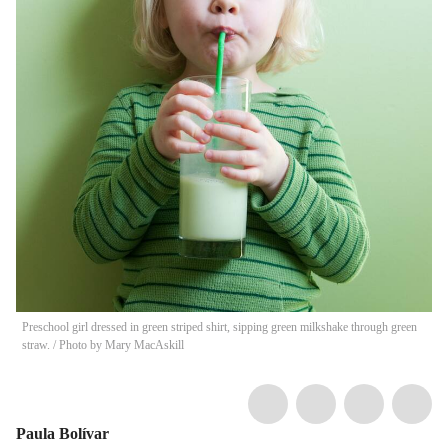
Preschool girl dressed in green striped shirt, sipping green milkshake through green
straw.
/
Photo by Mary MacAskill
Paula Bolívar