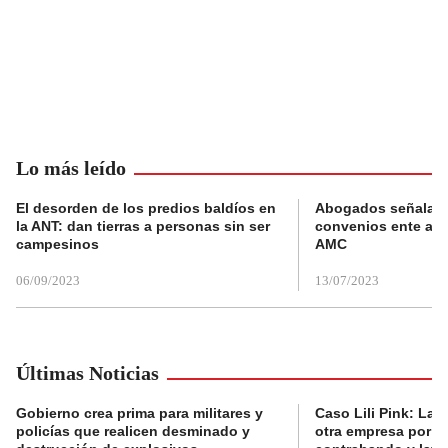
Lo más leído
El desorden de los predios baldíos en
Abogados señalan 
la ANT: dan tierras a personas sin ser
convenios ente alc
campesinos
AMC
06/09/2023
13/07/2023
Últimas Noticias
Gobierno crea prima para militares y
Caso Lili Pink: La F
policías que realicen desminado y
otra empresa por p