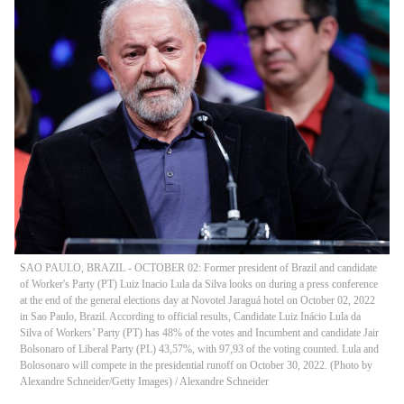
SAO PAULO, BRAZIL - OCTOBER 02: Former president of Brazil and candidate
of Worker's Party (PT) Luiz Inacio Lula da Silva looks on during a press conference
at the end of the general elections day at Novotel Jaraguá hotel on October 02, 2022
in Sao Paulo, Brazil. According to official results, Candidate Luiz Inácio Lula da
Silva of Workers’ Party (PT) has 48% of the votes and Incumbent and candidate Jair
Bolsonaro of Liberal Party (PL) 43,57%, with 97,93 of the voting counted. Lula and
Bolosonaro will compete in the presidential runoff on October 30, 2022. (Photo by
Alexandre Schneider/Getty Images)
/
Alexandre Schneider