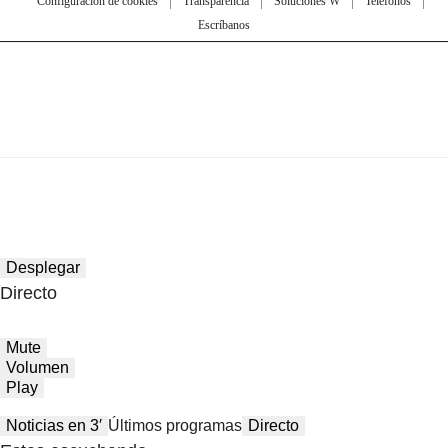
Configuración de cookies
Transparencia
Soluciones W
Teléfonos
Escríbanos
Desplegar
Directo
Mute
Volumen
Play
Noticias en 3′
Últimos programas
Directo