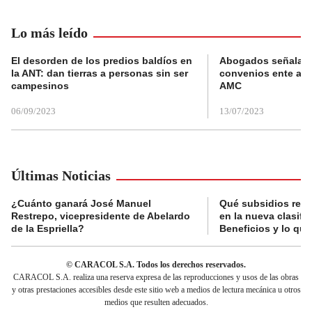
Lo más leído
El desorden de los predios baldíos en
Abogados señalan 
la ANT: dan tierras a personas sin ser
convenios ente alc
campesinos
AMC
06/09/2023
13/07/2023
Últimas Noticias
¿Cuánto ganará José Manuel
Qué subsidios reci
Restrepo, vicepresidente de Abelardo
en la nueva clasifi
de la Espriella?
Beneficios y lo qu
© CARACOL S.A. Todos los derechos reservados.
CARACOL S.A. realiza una reserva expresa de las reproducciones y usos de las obras
y otras prestaciones accesibles desde este sitio web a medios de lectura mecánica u otros
medios que resulten adecuados.