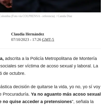
e Colombia (Foto vía COLPRENSA - referencia).
/
Camila Díaz
Claudia Hernández
07/10/2023 - 17:26
GMT-5
sa,
adscrita a la Policía Metropolitana de Montería
sociales ser víctima de acoso sexual y laboral. La
6 de octubre.
ástica decisión de quitarse la vida, yo no, yo sí voy
e Procuraduría.
Ya no aguanto más acoso sexual
e no quise acceder a pretensiones
”, señala la