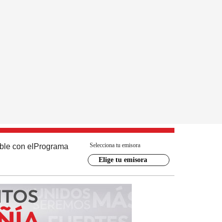
Selecciona tu emisora
ble con el
Programa
Elige tu emisora