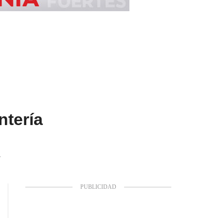
ntería
.