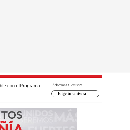
Selecciona tu emisora
ble con el
Programa
Elige tu emisora