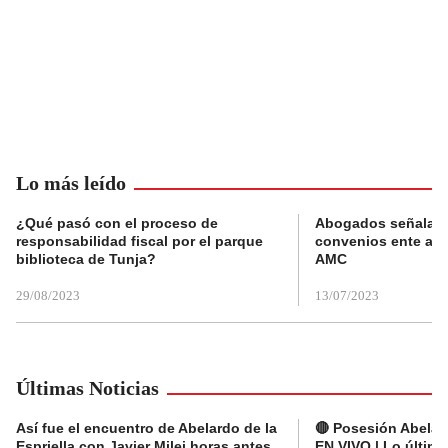
Lo más leído
¿Qué pasó con el proceso de
Abogados señalan 
responsabilidad fiscal por el parque
convenios ente alc
biblioteca de Tunja?
AMC
29/08/2023
13/07/2023
Últimas Noticias
Así fue el encuentro de Abelardo de la
🔴 Posesión Abelard
Espriella con Javier Milei horas antes
EN VIVO | Lo últim