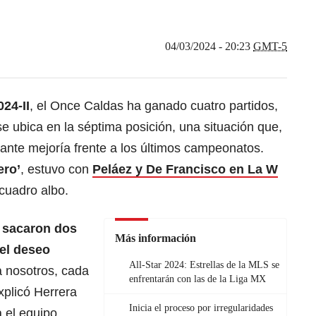
04/03/2024 - 20:23
GMT-5
24-II
, el Once Caldas ha ganado cuatro partidos,
se ubica en la séptima posición, una situación que,
ante mejoría frente a los últimos campeonatos.
ero’
, estuvo con
Peláez y De Francisco en La W
cuadro albo.
e sacaron dos
Más información
 el deseo
All-Star 2024: Estrellas de la MLS se
a nosotros, cada
enfrentarán con las de la Liga MX
explicó Herrera
Inicia el proceso por irregularidades
 el equipo.