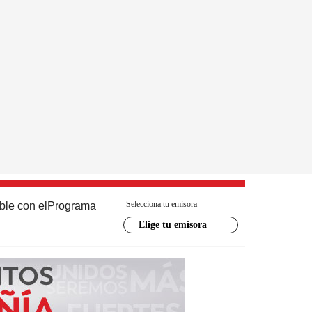
Selecciona tu emisora
ble con el
Programa
Elige tu emisora