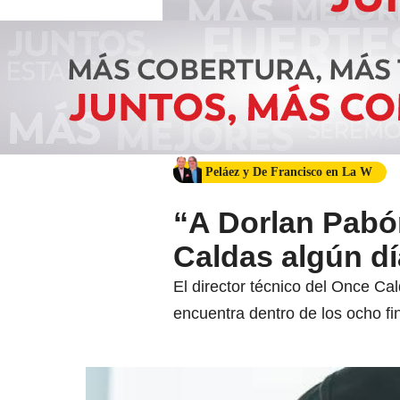
Peláez y De Francisco en La W
“A Dorlan Pabón
Caldas algún día
El director técnico del Once C
encuentra dentro de los ocho fin