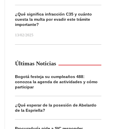
¿Qué significa infracción C35 y cuánto
cuesta la multa por evadir este trámite
importante?
13/02/2025
Últimas Noticias
Bogotá festeja su cumpleaños 488:
conozca la agenda de actividades y cómo
participar
¿Qué esperar de la posesión de Abelardo
de la Espriella?
Procuraduría pide a SIC responder