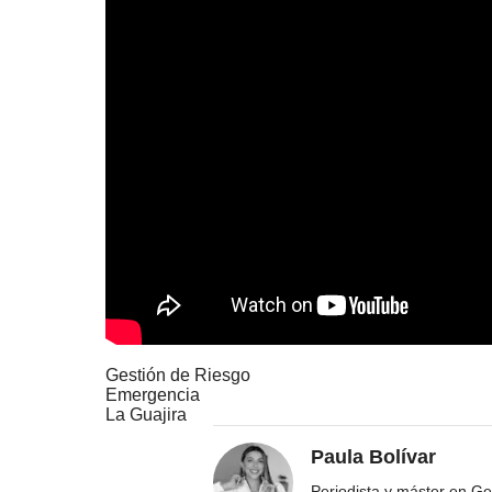
Gestión de Riesgo
Emergencia
La Guajira
Paula Bolívar
Periodista y máster en Ge