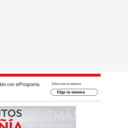
Selecciona tu emisora
ble con el
Programa
Elige tu emisora