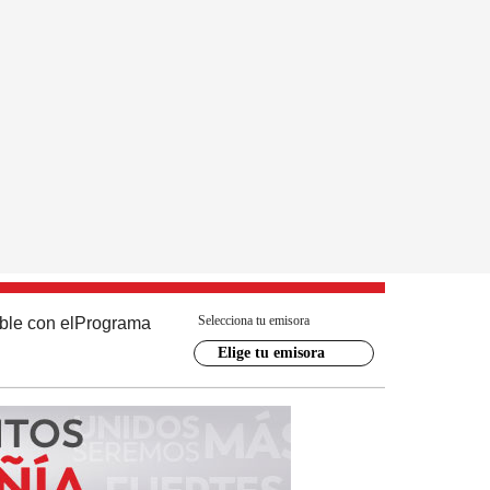
Selecciona tu emisora
ble con el
Programa
Elige tu emisora