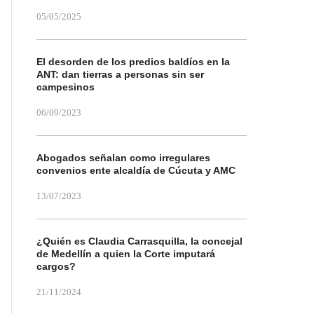
05/05/2025
El desorden de los predios baldíos en la
ANT: dan tierras a personas sin ser
campesinos
06/09/2023
Abogados señalan como irregulares
convenios ente alcaldía de Cúcuta y AMC
13/07/2023
¿Quién es Claudia Carrasquilla, la concejal
de Medellín a quien la Corte imputará
cargos?
21/11/2024