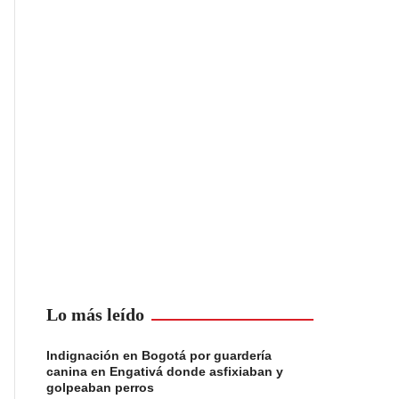
Lo más leído
Indignación en Bogotá por guardería
canina en Engativá donde asfixiaban y
golpeaban perros