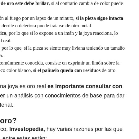
 de oro este debe brillar
, si al contrario cambia de color puede
ón al fuego por un lapso de un minuto,
si la pieza sigue intacta
e derrite o deteriora puede tratarse de otro metal.
ico
, por lo que si lo expone a un imán y la joya reacciona, lo
l real.
, por lo que, si la pieza se siente muy liviana teniendo un tamaño
a.
 comúnmente conocida, consiste en exprimir un limón sobre la
eco color blanco,
si el pañuelo queda con residuos
de otro
una joya es oro real
es importante
consultar con
cer un análisis con conocimientos de base para dar
erial.
 oro?
ico,
Investopedia,
hay varias razones por las que
, entre estas están: