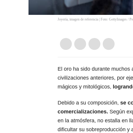
Joyería, imagen de referencia | Foto: GettyImages
/
Pe
El
oro ha sido durante muchos 
civilizaciones anteriores, por e
mágicos y mitológicos,
logrand
Debido a su composición,
se co
comercializaciones.
Según exp
en la atmósfera, no estalla en 
dificultar su sobreproducción 