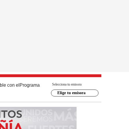
Selecciona tu emisora
ble con el
Programa
Elige tu emisora