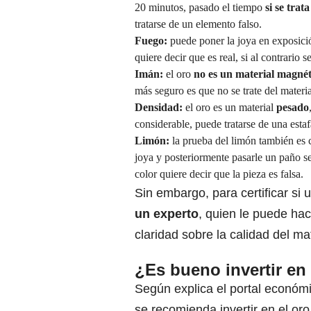
20 minutos, pasado el tiempo
si se trata
tratarse de un elemento falso.
Fuego:
puede poner la joya en exposici
quiere decir que es real, si al contrario s
Imán:
el oro
no es un material magnét
más seguro es que no se trate del materia
Densidad:
el oro es un material
pesado
considerable, puede tratarse de una estaf
Limón:
la prueba del limón también es
joya y posteriormente pasarle un paño s
color quiere decir que la pieza es falsa.
Sin embargo, para certificar si 
un experto
, quien le puede ha
claridad sobre la calidad del mat
¿Es bueno invertir en
Según explica el portal económ
se recomienda invertir en el oro