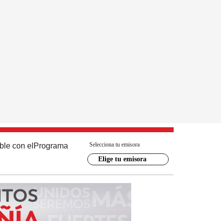
Selecciona tu emisora
ble con el
Programa
Elige tu emisora