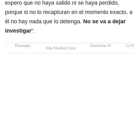
espero que no haya salido ni se haya perdido,
porque si no lo recapturan en el momento exacto, a
él no hay nada que lo detenga.
No se va a dejar
investigar
".
Personajes
Entrevistas W
La W en 
Julio Sánchez Cristo