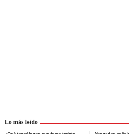
Lo más leído
¿Qué tecnólogos requieren tarjeta
Abogados señalan 