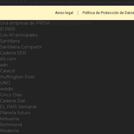
CARACOL S.A. realiza una reserva expresa de las reproducciones y usos
Aviso legal
Política de Protección de Dato
Una empresa de PRISA
Medios Grupo Prisa
El PAÍS
Los 40 principales
Santillana
Santillana Compartir
Cadena SER
AS.com
adn
Caracol
Huffington Post
UNO
wradio
Cinco Días
Cadena Dial
EL PAÍS Semanal
Planeta futuro
Kebuena
Richmond
Moderna