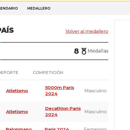
LENDARIO
MEDALLERO
AÍS
Volver al medallero
8
Medallas
DEPORTE
COMPETICIÓN
MOD.
5000m Paris
Atletismo
Masculino
2024
Decathlon Paris
Atletismo
Masculino
2024
Balonmano
Paris 2024
Femenino