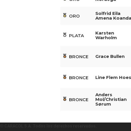
Solfrid Eila
ORO
Amena Koand
Karsten
PLATA
Warholm
Grace Bullen
BRONCE
Line Flem Hoes
BRONCE
Anders
Mol/Christian
BRONCE
Sørum
© CARACOL S.A. Todos los derechos reservados.