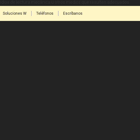
medios de lectura mecánica u otros medios que resulten adecuados.
Soluciones W
Teléfonos
Escríbanos