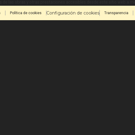
 de las obras y otras prestaciones accesibles desde este sitio web a 
Configuración de cookies
s
Política de cookies
Transparencia