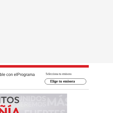
Selecciona tu emisora
ble con el
Programa
Elige tu emisora