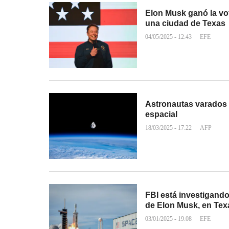
Elon Musk ganó la vo
una ciudad de Texas
04/05/2025 - 12:43
EFE
Astronautas varados 
espacial
18/03/2025 - 17:22
AFP
FBI está investigand
de Elon Musk, en Tex
03/01/2025 - 19:08
EFE