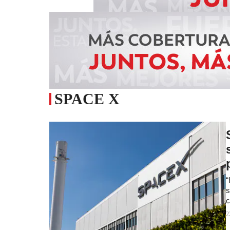
SPACE X
“
s
c
2