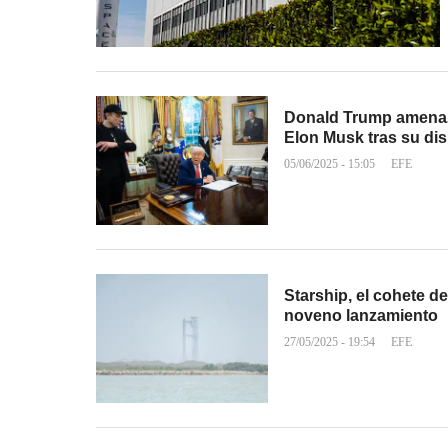
Donald Trump amenazó
Elon Musk tras su di
05/06/2025 - 15:05
EFE
Starship, el cohete 
noveno lanzamiento
27/05/2025 - 19:54
EFE