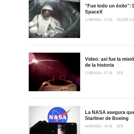
“Fue todo un éxito”: 
SpaceX
12/09/2024 - 12:20
FELIPE L
Video: así fue la mis
de la historia
12/09/2024 - 07:30
EFE
La NASA asegura que c
Starliner de Boeing
04/09/2024 - 18:36
EFE