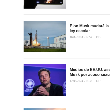
Elon Musk mudará la 
ley escolar
16/07/2024 - 17:52
EFE
Medios de EE.UU. as
Musk por acoso sexu
12/06/2024 - 18:36
EFE