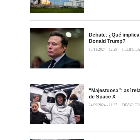
Debate: ¿Qué implica
Donald Trump?
13/11/2024 - 12:29
FELIPE L
“Majestuosa”: así rela
de Space X
24/09/2024 - 11:37
DIVAR OR