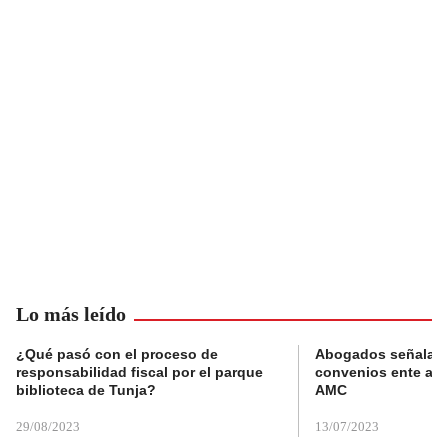
Lo más leído
¿Qué pasó con el proceso de
Abogados señalan 
responsabilidad fiscal por el parque
convenios ente alc
biblioteca de Tunja?
AMC
29/08/2023
13/07/2023