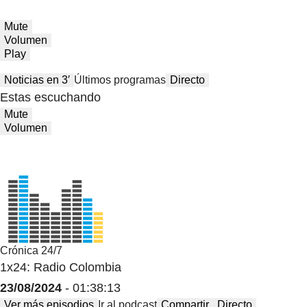
Mute
Volumen
Play
Noticias en 3′
Últimos programas
Directo
Estas escuchando
Mute
Volumen
Crónica 24/7
1x24: Radio Colombia
23/08/2024
- 01:38:13
Ver más episodios
Ir al podcast
Compartir
Directo