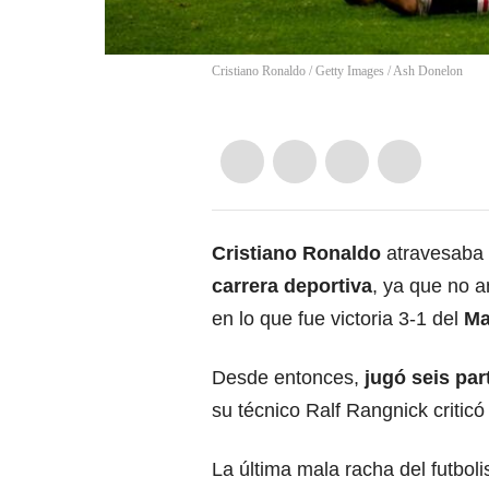
Cristiano Ronaldo / Getty Images
/
Ash Donelon
Cristiano Ronaldo
atravesaba
carrera deportiva
, ya que no a
en lo que fue victoria 3-1 del
Ma
Desde entonces,
jugó seis part
su técnico Ralf Rangnick critic
La última mala racha del futbol