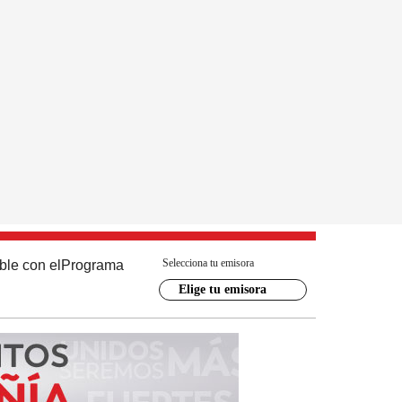
Selecciona tu emisora
ble con el
Programa
Elige tu emisora