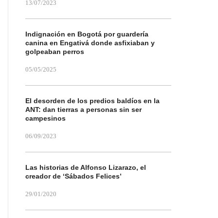
13/07/2023
Indignación en Bogotá por guardería
canina en Engativá donde asfixiaban y
golpeaban perros
05/05/2025
El desorden de los predios baldíos en la
ANT: dan tierras a personas sin ser
campesinos
06/09/2023
Las historias de Alfonso Lizarazo, el
creador de ‘Sábados Felices’
29/01/2020