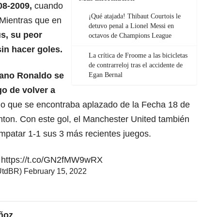
08-2009,
cuando
¡Qué atajada! Thibaut Courtois le
Mientras que en
detuvo penal a Lionel Messi en
s, su peor
octavos de Champions League
sin hacer goles.
La crítica de Froome a las bicicletas
de contrarreloj tras el accidente de
iano Ronaldo se
Egan Bernal
go de volver a
do que se encontraba aplazado de la Fecha 18 de
hton. Con este gol, el Manchester United también
 empatar 1-1 sus 3 más recientes juegos.
!
https://t.co/GN2fMW9wRX
UtdBR)
February 15, 2022
ñoz