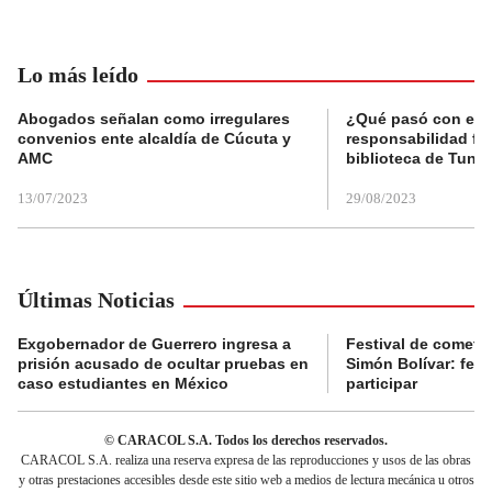
Lo más leído
Abogados señalan como irregulares
¿Qué pasó con el 
convenios ente alcaldía de Cúcuta y
responsabilidad fis
AMC
biblioteca de Tunja
13/07/2023
29/08/2023
Últimas Noticias
Exgobernador de Guerrero ingresa a
Festival de cometa
prisión acusado de ocultar pruebas en
Simón Bolívar: fec
caso estudiantes en México
participar
© CARACOL S.A. Todos los derechos reservados.
CARACOL S.A. realiza una reserva expresa de las reproducciones y usos de las obras
y otras prestaciones accesibles desde este sitio web a medios de lectura mecánica u otros