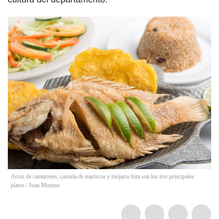
Arroz de camarones, cazuela de mariscos y mojarra frita son los tres principales
platos
/
Juan Monino