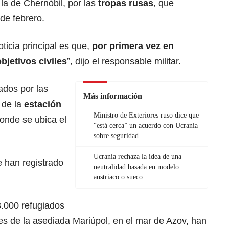
 la de
Chernóbil
, por las
tropas rusas
, que
de febrero.
icia principal es que,
por primera vez en
jetivos civiles
”, dijo el responsable militar.
ados por las
Más información
 de la
estación
Ministro de Exteriores ruso dice que
onde se ubica el
“está cerca” un acuerdo con Ucrania
sobre seguridad
Ucrania rechaza la idea de una
e han registrado
neutralidad basada en modelo
austriaco o sueco
.000 refugiados
es de la asediada Mariúpol, en el mar de Azov, han