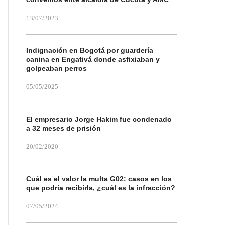
13/07/2023
Indignación en Bogotá por guardería
canina en Engativá donde asfixiaban y
golpeaban perros
05/05/2025
El empresario Jorge Hakim fue condenado
a 32 meses de prisión
20/02/2020
Cuál es el valor la multa G02: casos en los
que podría recibirla, ¿cuál es la infracción?
07/05/2024