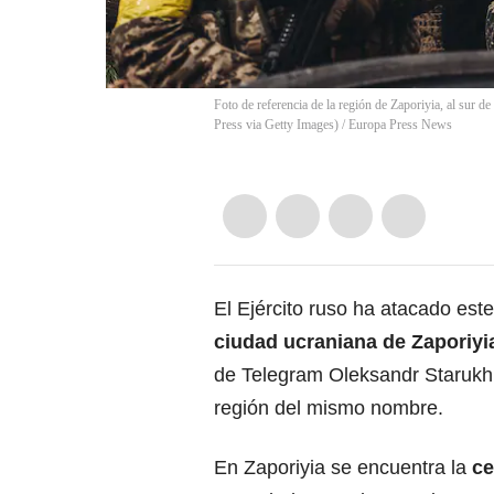
Foto de referencia de la región de Zaporiyia, al sur d
Press via Getty Images)
/
Europa Press News
El Ejército ruso ha atacado este
ciudad ucraniana de
Zaporiyi
de Telegram Oleksandr Starukh, 
región del mismo nombre.
En Zaporiyia se encuentra la
ce