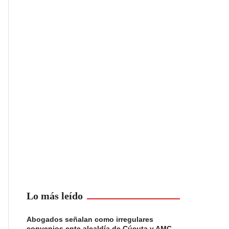
Lo más leído
Abogados señalan como irregulares
convenios ente alcaldía de Cúcuta y AMC