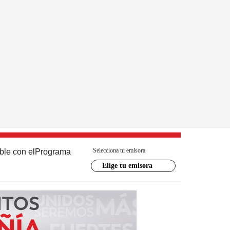
Selecciona tu emisora
ble con el
Programa
Elige tu emisora