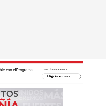
Selecciona tu emisora
ble con el
Programa
Elige tu emisora