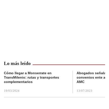
Lo más leído
Cómo llegar a Monserrate en
Abogados señalan 
TransMilenio: rutas y transportes
convenios ente alc
complementarios
AMC
19/03/2024
13/07/2023