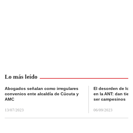
Lo más leído
Abogados señalan como irregulares
El desorden de los
convenios ente alcaldía de Cúcuta y
en la ANT: dan tier
AMC
ser campesinos
13/07/2023
06/09/2023